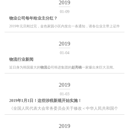
2019
01-09
物业公司每年给业主分红？
2019
年元旦刚过完，金色家园小区内发出一条通知，请各位业主带上证件
到
物业公司
领钱。这是怎么回事呢？
2019
01-04
物流行业新闻
近日身为韩国最大的
物流公
司韩进集团的
赵亮镐
一家爆出来巨大丑闻。
2019
01-03
2019年1月1日！这些涉税新规开始实施！
《全国人民代表大会常务委员会关于修改＜中华人民共和国个
人所得税法＞的决定》已由中华人民共和国第十三届全国人民
代表大会常务委员会第五次会议于
2018年8月31日通过。此次
2019
个人所得税法修改，建立了综合与分类相结合的个人所得税