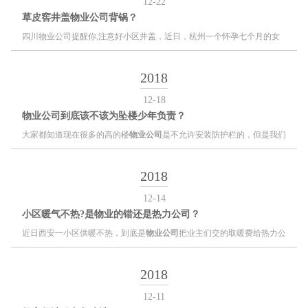
12-22
草皮窖井盖物业公司背锅？
四川物业公司
提醒你,注意好小区井盖，近日，杭州一个怀孕七个月的女
子，由于不小心掉入窖井里死亡，腹中孩子也不幸去世，一尸两命一个惨
痛的教训。
2018
12-18
物业公司到底该不该为坠楼少年负责？
大家都知道现在很多的
高的楼
物业公司
是不允许安装防护栏的，但是我们
国家暂时还没有法律规定能或者不能安装防护栏，但是一般的物业公司为
了保障小区的美观都是不允许在外墙安装防护栏，还有一个就是怕不利于
2018
安全，发生火灾时防护栏会阻碍到消防员的救援。
12-14
小区暖气不热?是物业的错还是热力公司？
近日西安一
小区供暖不
热
，到底是
物业公司
把业主们交的取暖费给热力公
司没交够，还是热力公司收了钱，供暖却没达标？
2018
12-11