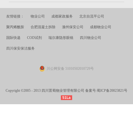
友情链接：
物业公司
成都家政服务
北京自流平公司
聚丙烯酰胺
合肥混凝土拆除
滁州保安公司
成都物业公司
国际快递
COD试剂
瑞尔康隐形眼镜
四川物业公司
四川保安保洁服务
川公网安备 51010502010729号
Copyright ©2005 - 2013 四川置蜀物业管理有限公司 备案号:
蜀ICP备20023821号
51La