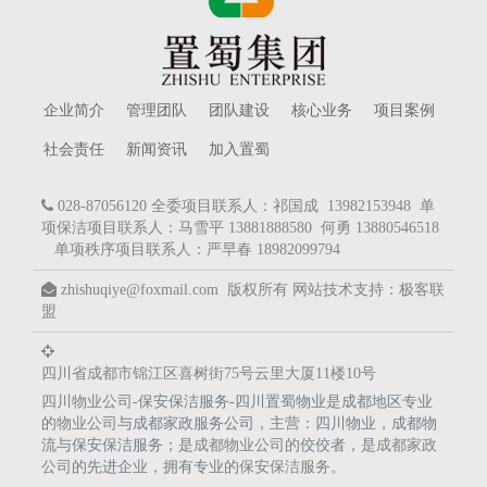
企业简介
管理团队
团队建设
核心业务
项目案例
社会责任
新闻资讯
加入置蜀
028-87056120 全委项目联系人：祁国成 13982153948 单
项保洁项目联系人：马雪平 13881888580 何勇 13880546518
单项秩序项目联系人：严早春 18982099794
zhishuqiye@foxmail.com 版权所有
网站技术支持：
极客联
盟
四川省成都市锦江区喜树街75号云里大厦11楼10号
四川物业公司
-保安保洁服务-四川置蜀物业是成都地区专业
的
物业公司
与成都家政服务公司，主营：四川物业，成都物
流与保安保洁服务；是
成都物业公司
的佼佼者，是
成都家政
公司
的先进企业，拥有专业的
保安保洁服务
。