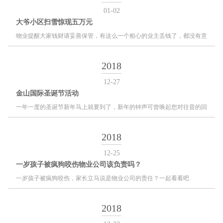
制，对部分劳动性所得实行综合征税，优化调整了税率结构，
01-02
提高了综合所得基本减除费用标准，设立了专项附加扣除项
大爷小区扫雪惊现五万元
目，并相应健全了个人所得税征管制度。2019年1月1日起，新
的个人所得税法将正式实施。
物业
提醒大家钱财请妥善保管，有这么一个粗心的业主丢钱了，都没有意
识到自己丢钱了。还是小区物业公司的一名扫地的老人，在扫雪时发现了
这丢着这雪堆里的
五万元
2018
12-27
金山国际圣诞节活动
一年一度的圣诞节新年马上就要到了，新年的钟声可曾唤起您对往昔的回
忆？圣诞是个温暖的节日，对于西方来说就像是我们中国的春节一样，是
一年之中最重要的日子。
2018
12-25
一岁孩子被疯狗咬伤物业公司该负责吗？
一岁孩子被疯狗咬伤，家长立马说是物业公司的责任？一起看看吧
2018