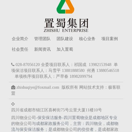
企业简介
管理团队
团队建设
核心业务
项目案例
社会责任
新闻资讯
加入置蜀
028-87056120 全委项目联系人：祁国成 13982153948 单
项保洁项目联系人：马雪平 13881888580 何勇 13880546518
单项秩序项目联系人：严早春 18982099794
zhishuqiye@foxmail.com 版权所有
网站技术支持：
极客联
盟
四川省成都市锦江区喜树街75号云里大厦11楼10号
四川物业公司
-保安保洁服务-四川置蜀物业是成都地区专业
的
物业公司
与成都家政服务公司，主营：四川物业，成都物
流与保安保洁服务；是
成都物业公司
的佼佼者，是
成都家政