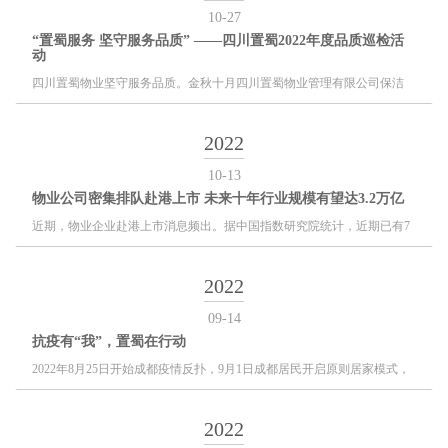
10-27
“置蜀服务 坚守服务品质” ——四川置蜀2022年度品质巡检活
动
四川置蜀物业坚守服务品质。金秋十月四川置蜀物业管理有限公司保洁
部、保安部（成都区域）进行项目品质巡检工作。此事项由公司总监朱有
根带领，品质督查部、保安部经理、保洁部片区经理、人事行政部等部门
2022
人员对成都区域内保安、保洁项目进行2022年度品质巡检，督导品质落
地。
10-13
物业公司密集排队赴港上市 未来十年行业规模有望达3.2万亿
近期，物业企业赴港上市消息频出。据中国指数研究院统计，近期已有7
家物业服务企业成功递表，正在等候上市。荣盛发展(7.86 +0.38%,诊
股)、
2022
09-14
抗疫有“我”，置蜀在行动
2022年8月25日开始成都疫情反扑，9月1日成都居民开启原则居家模式，
成都被按下了“暂停键”。
2022