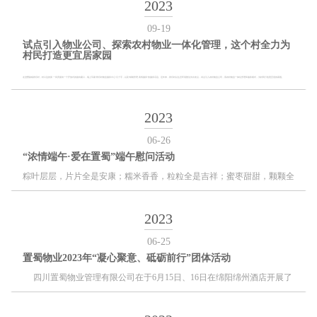
2023
09-19
试点引入物业公司、探索农村物业一体化管理，这个村全力为
村民打造更宜居家园
走进曹路镇群乐村，村口边的第 一间房屋有一个开放式的接待窗口，墙上写着“群乐村物业服务中心”几个字，以及“精细管理 真情服务”的服务宗旨。近年来，群乐村以生态环境整治为出发点，试点引入农村物业公司，用农村物业一体化管理和服务模式，为村民打造更宜居的家园。
2023
06-26
“浓情端午·爱在置蜀”端午慰问活动
粽叶层层，片片全是安康；糯米香香，粒粒全是吉祥；蜜枣甜甜，颗颗全
是美满。置蜀物业端午节来临之际为全体同事们送去节日的问候与礼品，
送去满满粽意与满满爱意。
2023
06-25
置蜀物业2023年“凝心聚意、砥砺前行”团体活动
四川置蜀物业管理有限公司在于6月15日、16日在绵阳绵州酒店开展了
为期2天的“凝心聚意、砥砺前行”2023团体活动，本次活动邀请了置蜀物
业公司总部（分公司）副总、总部（分公司）职能部门人员以及各项目主