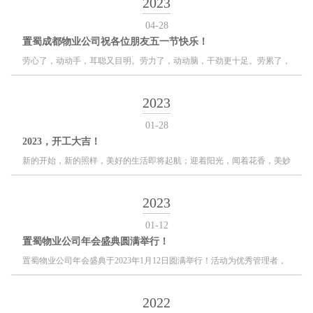
2023
管、保安队长及全委各端口负责人以上人员参加本次活动。
04-28
置蜀成都物业公司祝各位朋友五一节快乐！
劳心了，动动手，耳聪又目明。劳力了，动动脑，干劲更十足。劳累了，
歇歇脚，把健康留住。劳动节，养养神，让幸福常驻。置蜀成都物业公司
祝大家劳动节快乐。
2023
01-28
2023，开工大吉！
新的开始，新的照样，美好的生活即将起航；迎着阳光，闻着花香，美妙
的心情直往前方。
2023
01-12
置蜀物业公司年会盛典圆满举行！
置蜀物业公司年会盛典于2023年1月12日圆满举行！活动为优秀管理者，
优秀员工颁发了奖品及证书！
2022