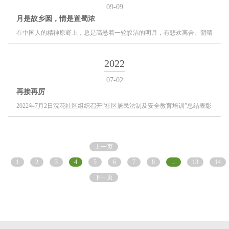
09-09
月是故乡圆，情是置蜀浓
在中国人的精神原野上，总是高悬着一轮皎洁的明月，有悲欢离合、阴晴
圆缺的咏叹，也有怀远望乡。在这些日子里，置蜀怀着深厚的情意，带着
浓浓的饼香，给置蜀的员工送上深深的祝福。
2022
07-02
再接再厉
2022年7月2日浣花社区组织召开“社区居民法制及安全教育培训”总结表彰
会，置蜀物业驻水木光华项目管理者受邀参加，积极配合街道社区院落治
理，主动作为，真情服务，水木光华在行动。
上一页
1
2
3
4
5
6
7
8
...
13
14
下一页