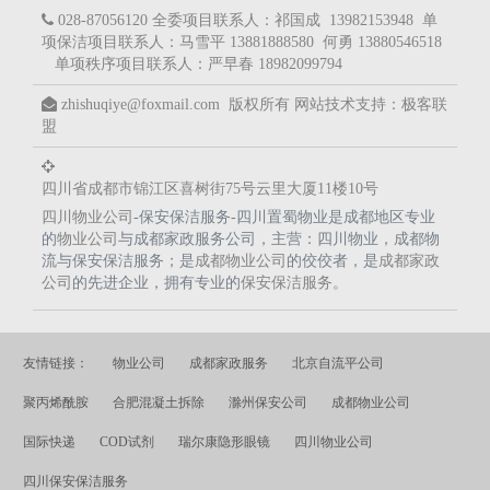
028-87056120 全委项目联系人：祁国成 13982153948 单
项保洁项目联系人：马雪平 13881888580 何勇 13880546518
单项秩序项目联系人：严早春 18982099794
zhishuqiye@foxmail.com 版权所有
网站技术支持：
极客联
盟
四川省成都市锦江区喜树街75号云里大厦11楼10号
四川物业公司
-保安保洁服务-四川置蜀物业是成都地区专业
的
物业公司
与成都家政服务公司，主营：四川物业，成都物
流与保安保洁服务；是
成都物业公司
的佼佼者，是
成都家政
公司
的先进企业，拥有专业的
保安保洁服务
。
友情链接：
物业公司
成都家政服务
北京自流平公司
聚丙烯酰胺
合肥混凝土拆除
滁州保安公司
成都物业公司
国际快递
COD试剂
瑞尔康隐形眼镜
四川物业公司
四川保安保洁服务