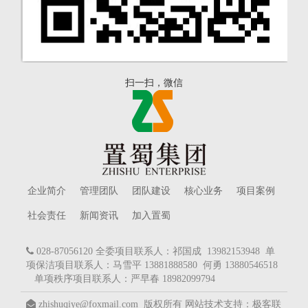
扫一扫，微信
企业简介
管理团队
团队建设
核心业务
项目案例
社会责任
新闻资讯
加入置蜀
028-87056120 全委项目联系人：祁国成 13982153948 单
项保洁项目联系人：马雪平 13881888580 何勇 13880546518
单项秩序项目联系人：严早春 18982099794
zhishuqiye@foxmail.com 版权所有
网站技术支持：
极客联