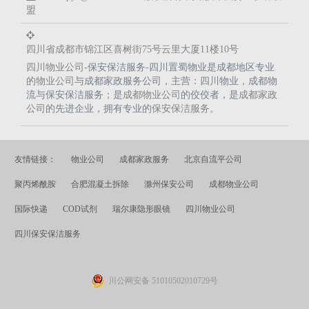
盟
四川省成都市锦江区喜树街75号云里大厦11楼10号
四川物业公司
-保安保洁服务-四川置蜀物业是成都地区专业
的
物业公司
与成都家政服务公司，主营：四川物业，成都物
流与保安保洁服务；是
成都物业公司
的佼佼者，是
成都家政
公司
的先进企业，拥有专业的
保安保洁服务
。
友情链接：
物业公司
成都家政服务
北京自流平公司
聚丙烯酰胺
合肥混凝土拆除
滁州保安公司
成都物业公司
国际快递
COD试剂
瑞尔康隐形眼镜
四川物业公司
四川保安保洁服务
川公网安备 51010502010729号