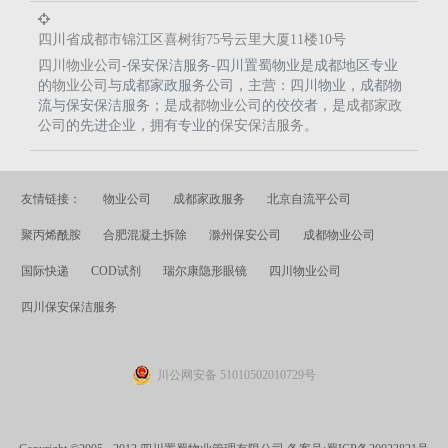
四川省成都市锦江区喜树街75号云里大厦11楼10号
四川物业公司
-保安保洁服务-四川置蜀物业是成都地区专业
的
物业公司
与成都家政服务公司，主营：四川物业，成都物
流与保安保洁服务；是
成都物业公司
的佼佼者，是
成都家政
公司
的先进企业，拥有专业的
保安保洁服务
。
友情链接：
物业公司
成都家政服务
北京自流平公司
聚丙烯酰胺
合肥混凝土拆除
滁州保安公司
成都物业公司
国际快递
COD试剂
瑞尔康隐形眼镜
四川物业公司
四川保安保洁服务
川公网安备 51010502010729号