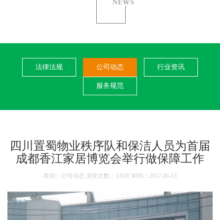
NEWS
法律法规
公司动态
行业资讯
服务规范
四川置蜀物业秩序队和保洁人员为首届
成都香江家居博览会举行做保障工作
类别：公司动态 浏览次数：100次 时间：2017-06-03